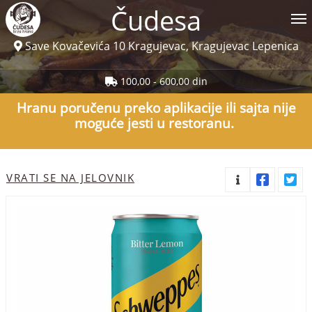
Čudesa
Save Kovačevića 10 Kragujevac, Kragujevac Lepenica
Jelovnik
100,00 - 600,00 din
Korisnički servis
Hranu poručenu preko aplikacije ili sajta nije
moguće jesti u restoranu.
Prijava
cudesa.rs
VRATI SE NA JELOVNIK