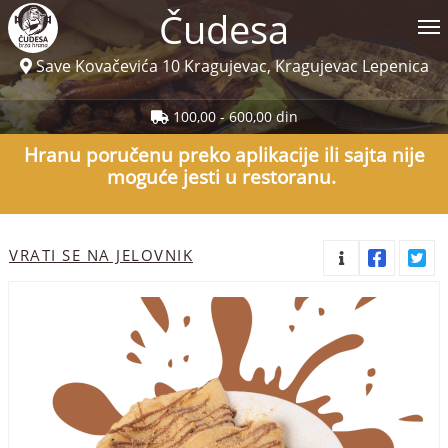
Čudesa
Save Kovačevića 10 Kragujevac, Kragujevac Lepenica
Jelovnik
100,00 - 600,00 din
Korisnički servis
Hranu poručenu preko aplikacije ili sajta nije
moguće jesti u restoranu.
Prijava
cudesa.rs
VRATI SE NA JELOVNIK